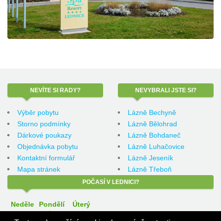
NEVÍTE
SI RADY?
NEVYBRALI
JSTE SI?
Výběr pobytu
Lázně Bechyně
Storno podmínky
Lázně Bělohrad
Dárkové poukazy
Lázně Bohdaneč
Objednávka pobytu
Lázně Luhačovice
Kontaktní formulář
Lázně Jeseník
Mapa stránek
Lázně Třeboň
POČASÍ
V LEDNICI?
Neděle
Pondělí
Úterý