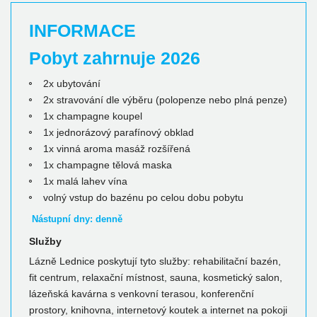
INFORMACE
Pobyt zahrnuje 2026
2x ubytování
2x stravování dle výběru (polopenze nebo plná penze)
1x champagne koupel
1x jednorázový parafínový obklad
1x vinná aroma masáž rozšířená
1x champagne tělová maska
1x malá lahev vína
volný vstup do bazénu po celou dobu pobytu
Nástupní dny:
denně
Služby
Lázně Lednice poskytují tyto služby: rehabilitační bazén,
fit centrum, relaxační místnost, sauna, kosmetický salon,
lázeňská kavárna s venkovní terasou, konferenční
prostory, knihovna, internetový koutek a internet na pokoji