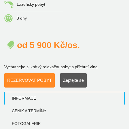
Lázeňský pobyt
3 dny
od
5 900
Kč/os.
Vychutnejte si krátký relaxační pobyt s příchutí vína
REZERVOVAT POBYT
Zeptejte se
INFORMACE
CENÍK A TERMÍNY
FOTOGALERIE