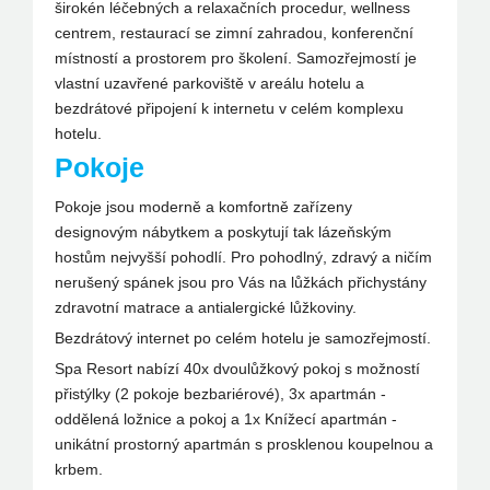
širokén léčebných a relaxačních procedur, wellness
centrem, restaurací se zimní zahradou, konferenční
místností a prostorem pro školení. Samozřejmostí je
vlastní uzavřené parkoviště v areálu hotelu a
bezdrátové připojení k internetu v celém komplexu
hotelu.
Pokoje
Pokoje jsou moderně a komfortně zařízeny
designovým nábytkem a poskytují tak lázeňským
hostům nejvyšší pohodlí. Pro pohodlný, zdravý a ničím
nerušený spánek jsou pro Vás na lůžkách přichystány
zdravotní matrace a antialergické lůžkoviny.
Bezdrátový internet po celém hotelu je samozřejmostí.
Spa Resort nabízí 40x dvoulůžkový pokoj s možností
přistýlky (2 pokoje bezbariérové), 3x apartmán -
oddělená ložnice a pokoj a 1x Knížecí apartmán -
unikátní prostorný apartmán s prosklenou koupelnou a
krbem.