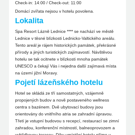
Check-in: 14:00 / Check-out: 11:00
Domácí zvířata nejsou v hotelu povolena.
Lokalita
Spa Resort Lázně Lednice **** se nachází ve městě
Lednice v těsné blízkosti Lednicko-Valtického areálu.
Tento areál je rájem historických památek, překrásné
přírody a jiných turistických zajímavostí. Návštěvou
hotelu se tak ocitnete v blízkosti mnoha památek
UNESCO a čekají Vás i nejedna další zajímavá místa
na území jižní Moravy.
Pojetí lázeňského hotelu
Hotel se skládá ze tří samostatných, vzájemně
propojených budov a nově postaveného wellness
centra s bazénem. Dvě ubytovací budovy jsou
orientovány do vnitřního atria se zahradní úpravou.
Třetí je vstupní budovou s recepcí, restaurací se zimní
zahradou, konferenční místností, balneoprovozem a
vyhlídkovou terasou. Díky umístění hotelu přímo u