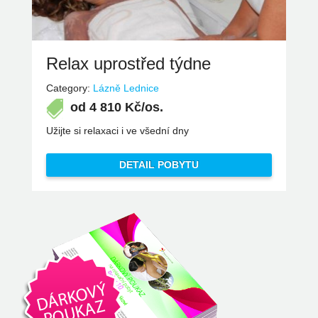
Relax uprostřed týdne
Category:
Lázně Lednice
od
4 810
Kč/os.
Užijte si relaxaci i ve všední dny
DETAIL POBYTU