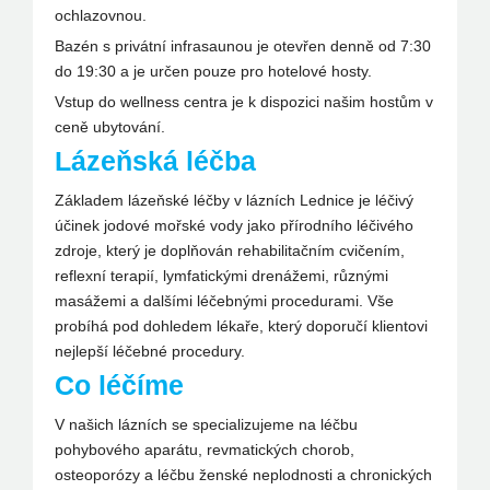
ochlazovnou.
Bazén s privátní infrasaunou je otevřen denně od 7:30
do 19:30 a je určen pouze pro hotelové hosty.
Vstup do wellness centra je k dispozici našim hostům v
ceně ubytování.
Lázeňská léčba
Základem lázeňské léčby v lázních Lednice je léčivý
účinek jodové mořské vody jako přírodního léčivého
zdroje, který je doplňován rehabilitačním cvičením,
reflexní terapií, lymfatickými drenážemi, různými
masážemi a dalšími léčebnými procedurami. Vše
probíhá pod dohledem lékaře, který doporučí klientovi
nejlepší léčebné procedury.
Co léčíme
V našich lázních se specializujeme na léčbu
pohybového aparátu, revmatických chorob,
osteoporózy a léčbu ženské neplodnosti a chronických