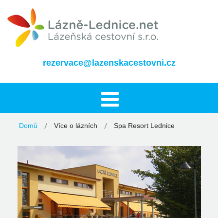
rezervace@lazenskacestovni.cz
Domů
Více o lázních
Spa Resort Lednice