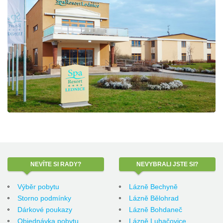
NEVÍTE
SI RADY?
NEVYBRALI
JSTE SI?
Výběr pobytu
Lázně Bechyně
Storno podmínky
Lázně Bělohrad
Dárkové poukazy
Lázně Bohdaneč
Objednávka pobytu
Lázně Luhačovice