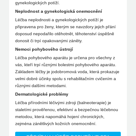
gynekologických potíží.
Neplodnost a gynekologická onemocnění
Léčba neplodnosti a gynekologických potíží je
připravena pro ženy, kterým se navzdory jejich přání
doposud nepodařilo otěhotnět, těhotenství úspěšně
donosit či trpí opakovanými záněty.
Nemoci pohybového ústrojí
Léčba pohybového aparátu je určena pro všechny z
vás, kteří trpí různými bolestmi pohybového aparátu.
Základem léčby je jodobromová voda, která prokazuje
velmi dobré účinky spolu s rehabilitačním cvičením a
různými dalšími metodami.
Dermatologické problémy
Léčba přírodními léčivými zdroji (balneoterapie) je
staletími prověřenou, efektivní a bezpečnou léčebnou
metodou, která napomáhá hojení chronických,
zejména zánětlivých kožních onemocnění.