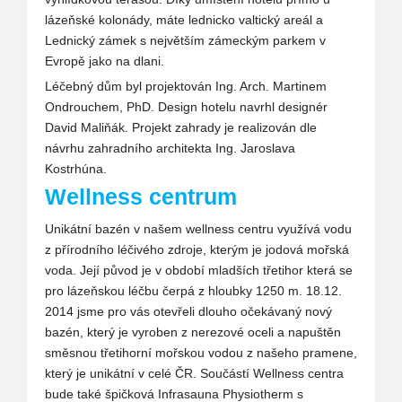
lázeňské kolonády, máte lednicko valtický areál a
Lednický zámek s největším zámeckým parkem v
Evropě jako na dlani.
Léčebný dům byl projektován Ing. Arch. Martinem
Ondrouchem, PhD. Design hotelu navrhl designér
David Maliňák. Projekt zahrady je realizován dle
návrhu zahradního architekta Ing. Jaroslava
Kostrhúna.
Wellness centrum
Unikátní bazén v našem wellness centru využívá vodu
z přírodního léčivého zdroje, kterým je jodová mořská
voda. Její původ je v období mladších třetihor která se
pro lázeňskou léčbu čerpá z hloubky 1250 m. 18.12.
2014 jsme pro vás otevřeli dlouho očekávaný nový
bazén, který je vyroben z nerezové oceli a napuštěn
směsnou třetihorní mořskou vodou z našeho pramene,
který je unikátní v celé ČR. Součástí Wellness centra
bude také špičková Infrasauna Physiotherm s